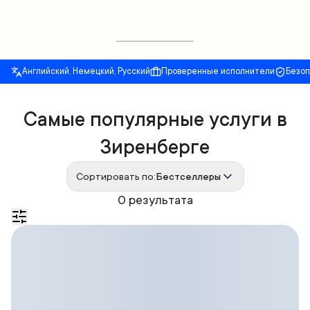
Английский, Немецкий, Русский
Проверенные исполнители
Безо
Самые популярные услуги в
Зиренберге
Сортировать по:
Бестселлеры
0 результата