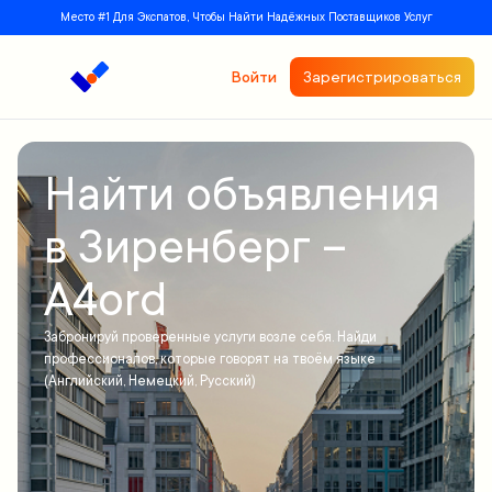
Место #1 Для Экспатов, Чтобы Найти Надёжных Поставщиков Услуг
Войти
Зарегистрироваться
Найти объявления
в Зиренберг –
A4ord
Забронируй проверенные услуги возле себя. Найди
профессионалов, которые говорят на твоём языке
(Английский, Немецкий, Русский)