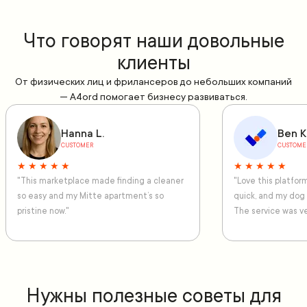
Что говорят наши довольные
клиенты
От физических лиц и фрилансеров до небольших компаний
— A4ord помогает бизнесу развиваться.
Hanna L.
Ben K
CUSTOMER
CUSTOME
★ ★ ★ ★ ★
★ ★ ★ ★ ★
"This marketplace made finding a cleaner
"Love this platfo
so easy and my Mitte apartment’s so
quick, and my dog
pristine now."
The service was ve
Нужны полезные советы для