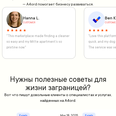
— A4ord помогает бизнесу развиваться.
Hanna L.
Ben K
CUSTOMER
CUSTOME
★ ★ ★ ★ ★
★ ★ ★ ★ ★
"This marketplace made finding a cleaner
"Love this platfo
so easy and my Mitte apartment’s so
quick, and my dog
pristine now."
The service was ve
Нужны полезные советы для
жизни заграницей?
Вот что пишут довольные клиенты о специалистах и услугах,
найденных на A4ord.
Mar 18, 2025
Expats
Expats