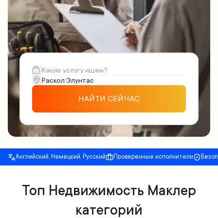
НАЙТИ СЕЙЧАС
Английский, Немецкий, Русский
Проверенные исполнители
Безо
Топ Недвижимость Маклер
категорий