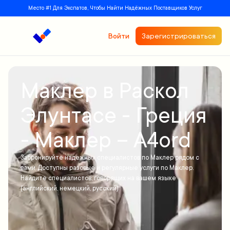
Место #1 Для Экспатов, Чтобы Найти Надёжных Поставщиков Услуг
Войти
Зарегистрироваться
Маклер в Раскол
Элунтасе - Греция
- Маклер – A4ord
Забронируйте надежных специалистов по Маклер рядом с
вами. Доступны разовые и регулярные услуги по Маклер.
Найдите специалистов, говорящих на вашем языке
(английский, немецкий, русский)