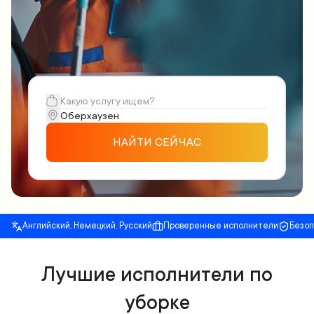
НАЙТИ СЕЙЧАС
Английский, Немецкий, Русский
Проверенные исполнители
Безо
Лучшие исполнители по
уборке