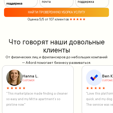
почта
поддержка
поддержка
НАЙТИ ПРОВЕРЕННУЮ УБОРКА УСЛУГУ
Оценка 5/5 от 107 клиентов
★★★★★
Что говорят наши довольные
клиенты
От физических лиц и фрилансеров до небольших компаний
— A4ord помогает бизнесу развиваться.
Hanna L.
Ben K
CUSTOMER
CUSTOME
★ ★ ★ ★ ★
★ ★ ★ ★ ★
"This marketplace made finding a cleaner
"Love this platfo
so easy and my Mitte apartment’s so
quick, and my dog
pristine now."
The service was ve