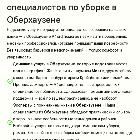
специалистов по уборке в
Оберхаузенe
Надежные услуги по дому от специалистов, говорящих на вашем
языке — в Оберхаузенe A4ord помогает вам найти проверенных
местных профессионалов, которые понимают ваши потребности.
Без языковых барьеров и недопониманий — только комфорт и
уверенность.
Домашние услуги в Оберхаузенe, которые подстраиваются
под ваш график
-
Живёте ли вы в шумном Митте, дружелюбном
к экспатам Шарлоттенбурге, ярком Кройцберге или семейном
Пренцлауэр-Берге — A4ord найдёт для вас проверенных
специалистов поблизости. Одноразовая помощь или регулярная
поддержка — всё по вашему расписанию, а не наоборот.
Эксперты с пониманием жизни в Оберхаузенe
-
Наши
специалисты из Оберхаузенe обладают практическим опытом
и хорошо знают особенности местных домов и районов.
Выбирайте услуги, которые подходят именно вам: уборка,
ремонт бытовой техники, сборка мебели, помощь при переезде,
уход за питомцами и многое другое.