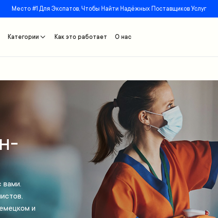
Место #1 Для Экспатов, Чтобы Найти Надёжных Поставщиков Услуг
Категории
Как это работает
О нас
н-
 вами.
истов,
немецком и