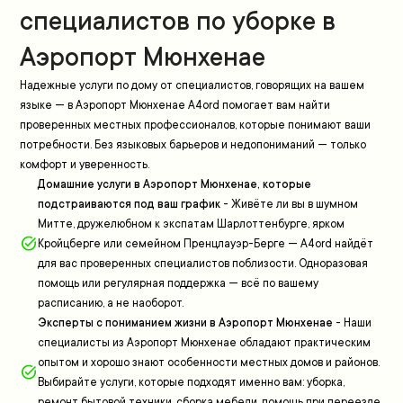
специалистов по уборке в
Аэропорт Мюнхенаe
Надежные услуги по дому от специалистов, говорящих на вашем
языке — в Аэропорт Мюнхенаe A4ord помогает вам найти
проверенных местных профессионалов, которые понимают ваши
потребности. Без языковых барьеров и недопониманий — только
комфорт и уверенность.
Домашние услуги в Аэропорт Мюнхенаe, которые
подстраиваются под ваш график
-
Живёте ли вы в шумном
Митте, дружелюбном к экспатам Шарлоттенбурге, ярком
Кройцберге или семейном Пренцлауэр-Берге — A4ord найдёт
для вас проверенных специалистов поблизости. Одноразовая
помощь или регулярная поддержка — всё по вашему
расписанию, а не наоборот.
Эксперты с пониманием жизни в Аэропорт Мюнхенаe
-
Наши
специалисты из Аэропорт Мюнхенаe обладают практическим
опытом и хорошо знают особенности местных домов и районов.
Выбирайте услуги, которые подходят именно вам: уборка,
ремонт бытовой техники, сборка мебели, помощь при переезде,