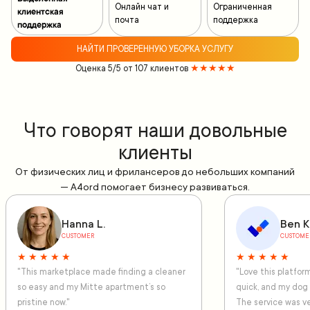
Онлайн чат и
Ограниченная
клиентская
почта
поддержка
поддержка
НАЙТИ ПРОВЕРЕННУЮ УБОРКА УСЛУГУ
Оценка 5/5 от 107 клиентов
★★★★★
Что говорят наши довольные
клиенты
От физических лиц и фрилансеров до небольших компаний
— A4ord помогает бизнесу развиваться.
Hanna L.
Ben K
CUSTOMER
CUSTOME
★ ★ ★ ★ ★
★ ★ ★ ★ ★
"This marketplace made finding a cleaner
"Love this platfo
so easy and my Mitte apartment’s so
quick, and my dog
pristine now."
The service was ve