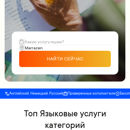
НАЙТИ СЕЙЧАС
Английский, Немецкий, Русский
Проверенные исполнители
Безо
Топ Языковые услуги
категорий