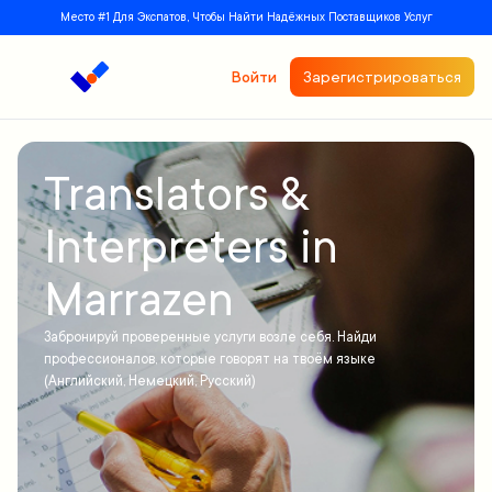
Место #1 Для Экспатов, Чтобы Найти Надёжных Поставщиков Услуг
Войти
Зарегистрироваться
Translators &
Interpreters in
Marrazen
Забронируй проверенные услуги возле себя. Найди
профессионалов, которые говорят на твоём языке
(Английский, Немецкий, Русский)