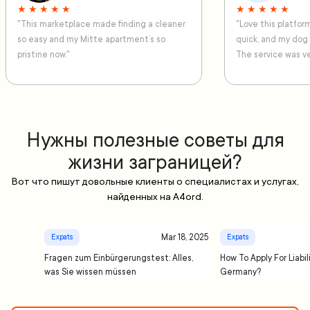
★ ★ ★ ★ ★
★ ★ ★ ★ ★
"This marketplace made finding a cleaner
"Love this platfo
so easy and my Mitte apartment’s so
quick, and my dog
pristine now."
The service was ve
Нужны полезные советы для
жизни заграницей?
Вот что пишут довольные клиенты о специалистах и услугах,
найденных на A4ord.
Mar 18, 2025
Expats
Expats
Fragen zum Einbürgerungstest: Alles,
How To Apply For Liabil
was Sie wissen müssen
Germany?