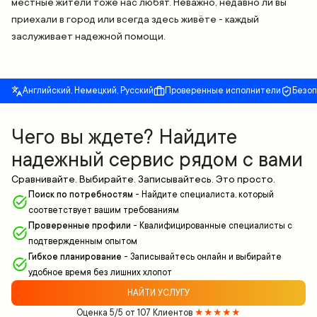
местные жители тоже нас любят. Неважно, недавно ли вы
приехали в город или всегда здесь живёте - каждый
заслуживает надежной помощи.
Английский, Немецкий, Русский
Проверенные исполнители
Безо
Чего вы ждете? Найдите
надежный сервис рядом с вами
Сравнивайте. Выбирайте. Записывайтесь. Это просто.
Поиск по потребностям
-
Найдите специалиста, который
соответствует вашим требованиям
Проверенные профили
-
Квалифицированные специалисты с
подтвержденным опытом
Гибкое планирование
-
Записывайтесь онлайн и выбирайте
удобное время без лишних хлопот
НАЙТИ УСЛУГУ
Оценка 5/5 от 107 Клиентов
★★★★★