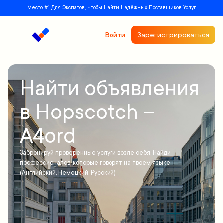
Место #1 Для Экспатов, Чтобы Найти Надёжных Поставщиков Услуг
Войти
Зарегистрироваться
Найти объявления
в Hopscotch –
A4ord
Забронируй проверенные услуги возле себя. Найди
профессионалов, которые говорят на твоём языке
(Английский, Немецкий, Русский)