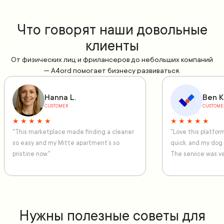
Что говорят наши довольные
клиенты
От физических лиц и фрилансеров до небольших компаний
— A4ord помогает бизнесу развиваться.
Hanna L.
Ben K
CUSTOMER
CUSTOME
★ ★ ★ ★ ★
★ ★ ★ ★ ★
"This marketplace made finding a cleaner
"Love this platfo
so easy and my Mitte apartment’s so
quick, and my dog
pristine now."
The service was ve
Нужны полезные советы для