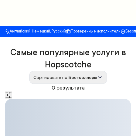
Английский, Немецкий, Русский
Проверенные исполнители
Безо
Самые популярные услуги в
Hopscotchе
Сортировать по:
Бестселлеры
0 результата