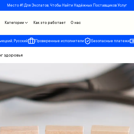
Место #1 Для Экспатов, Чтобы Найти Надёжных Поставщиков Услуг
Категории
Как это работает
О нас
мецкий, Русский
Проверенные исполнители
Безопасные платежи
нг здоровья