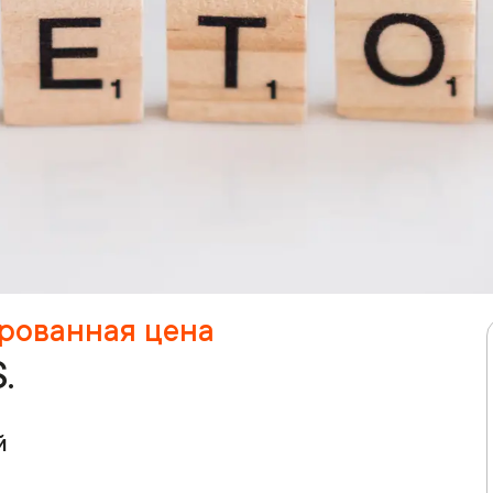
ированная цена
.
й