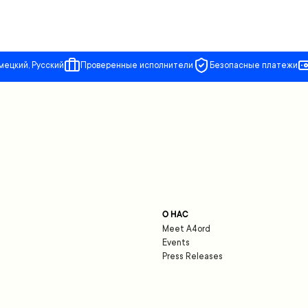
мецкий, Русский
Проверенные исполнители
Безопасные платежи
О НАС
Meet A4ord
Events
Press Releases