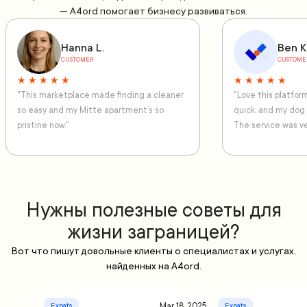
— A4ord помогает бизнесу развиваться.
Hanna L.
Ben K
CUSTOMER
CUSTOME
★ ★ ★ ★ ★
★ ★ ★ ★ ★
"This marketplace made finding a cleaner
"Love this platfo
so easy and my Mitte apartment’s so
quick, and my dog
pristine now."
The service was ve
Нужны полезные советы для
жизни заграницей?
Вот что пишут довольные клиенты о специалистах и услугах,
найденных на A4ord.
Mar 18, 2025
Expats
Expats