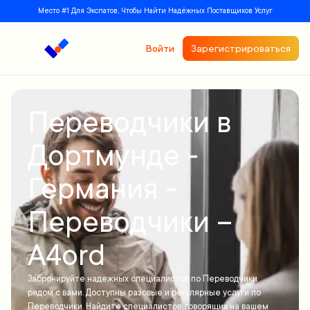
Место #1 Для Экспатов, Чтобы Найти Надёжных Поставщиков Услуг
Войти
Зарегистрироваться
Переводчики в
Дортмунде -
Германия -
Переводчики –
A4ord
Забронируйте надежных специалистов по Переводчики
рядом с вами. Доступны разовые и регулярные услуги по
Переводчики. Найдите специалистов, говорящих на вашем