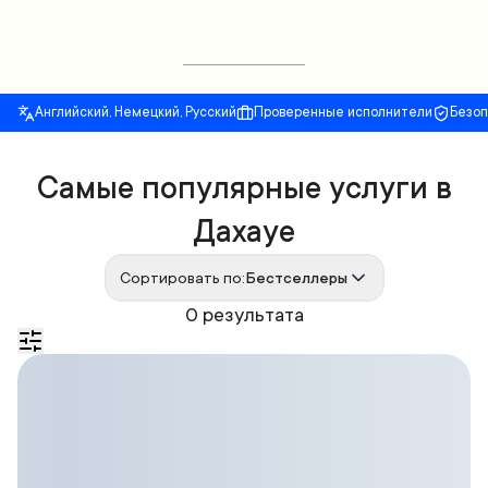
Английский, Немецкий, Русский
Проверенные исполнители
Безо
Самые популярные услуги в
Дахауе
Сортировать по:
Бестселлеры
0 результата