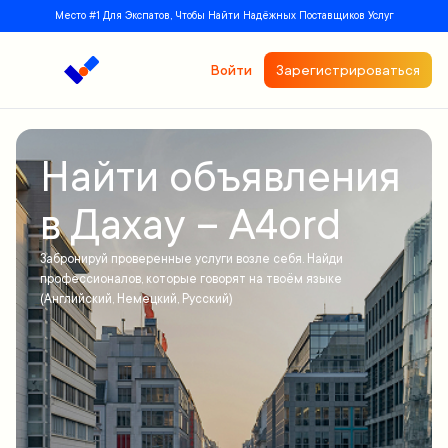
Место #1 Для Экспатов, Чтобы Найти Надёжных Поставщиков Услуг
Войти
Зарегистрироваться
Найти объявления
в Дахау – A4ord
Забронируй проверенные услуги возле себя. Найди
профессионалов, которые говорят на твоём языке
(Английский, Немецкий, Русский)