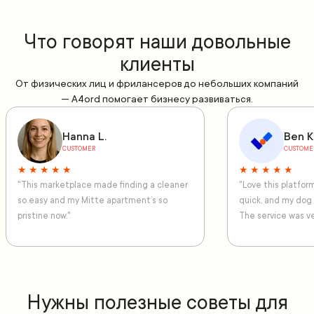
Что говорят наши довольные
клиенты
От физических лиц и фрилансеров до небольших компаний
— A4ord помогает бизнесу развиваться.
Hanna L.
Ben K
CUSTOMER
CUSTOME
★ ★ ★ ★ ★
★ ★ ★ ★ ★
"This marketplace made finding a cleaner
"Love this platfo
so easy and my Mitte apartment’s so
quick, and my dog
pristine now."
The service was ve
Нужны полезные советы для