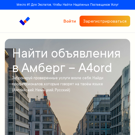
Место #1 Для Экспатов, Чтобы Найти Надёжных Поставщиков Услуг
Войти
Зарегистрироваться
Найти объявления
в Амберг – A4ord
Забронируй проверенные услуги возле себя. Найди
профессионалов, которые говорят на твоём языке
(Английский, Немецкий, Русский)