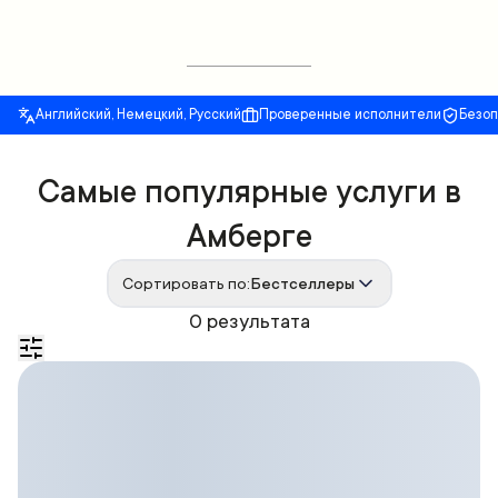
Английский, Немецкий, Русский
Проверенные исполнители
Безо
Самые популярные услуги в
Амберге
Сортировать по:
Бестселлеры
0 результата