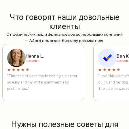
Что говорят наши довольные
клиенты
От физических лиц и фрилансеров до небольших компаний
— A4ord помогает бизнесу развиваться.
Hanna L.
Ben K
CUSTOMER
CUSTOME
★ ★ ★ ★ ★
★ ★ ★ ★ ★
"This marketplace made finding a cleaner
"Love this platfo
so easy and my Mitte apartment’s so
quick, and my dog
pristine now."
The service was ve
Нужны полезные советы для