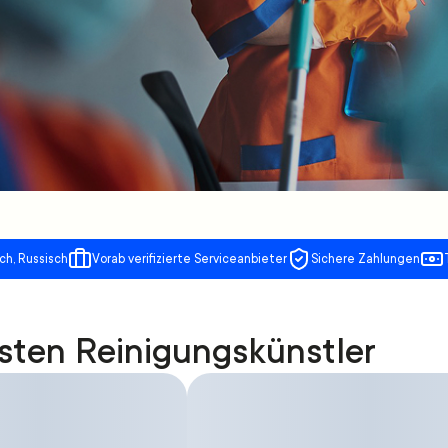
ch, Russisch
Vorab verifizierte Serviceanbieter
Sichere Zahlungen
sten Reinigungskünstler