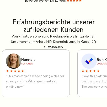
Bewertet 5/5 von 107 Kunden
★★★★★
Erfahrungsberichte unserer
zufriedenen Kunden
Von Privatpersonen und Freelancern bis hin zu kleinen
Unternehmen – A4ord hilft Dienstleistern, ihr Geschäft
auszubauen.
Hanna L.
Ben K
CUSTOMER
CUSTOME
★ ★ ★ ★ ★
★ ★ ★ ★ ★
"This marketplace made finding a cleaner
"Love this platfo
so easy and my Mitte apartment’s so
quick, and my dog
pristine now."
The service was ve