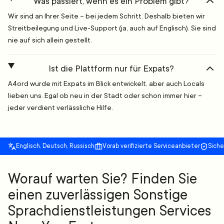
Was passiert, wenn es ein Problem gibt?
Wir sind an Ihrer Seite – bei jedem Schritt. Deshalb bieten wir
Streitbeilegung und Live-Support (ja, auch auf Englisch). Sie sind
nie auf sich allein gestellt.
Ist die Plattform nur für Expats?
A4ord wurde mit Expats im Blick entwickelt, aber auch Locals
lieben uns. Egal ob neu in der Stadt oder schon immer hier –
jeder verdient verlässliche Hilfe.
Englisch, Deutsch, Russisch
Vorab verifizierte Serviceanbieter
Sich
Worauf warten Sie? Finden Sie
einen zuverlässigen Sonstige
Sprachdienstleistungen Services