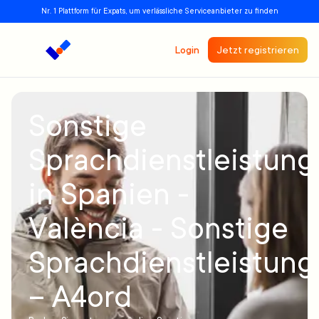
Nr. 1 Plattform für Expats, um verlässliche Serviceanbieter zu finden
Login
Jetzt registrieren
Sonstige
Sprachdienstleistun
in Spanien -
València - Sonstige
Sprachdienstleistun
– A4ord