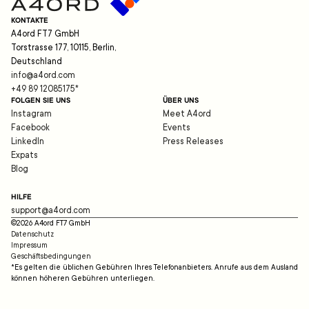
KONTAKTE
A4ord FT7 GmbH
Torstrasse 177, 10115, Berlin,
Deutschland
info@a4ord.com
+49 89 12085175
*
FOLGEN SIE UNS
ÜBER UNS
Instagram
Meet A4ord
Facebook
Events
LinkedIn
Press Releases
Expats
Blog
HILFE
support@a4ord.com
©
2026
A4ord FT7 GmbH
Datenschutz
Impressum
Geschäftsbedingungen
*Es gelten die üblichen Gebühren Ihres Telefonanbieters. Anrufe aus dem Ausland
können höheren Gebühren unterliegen.