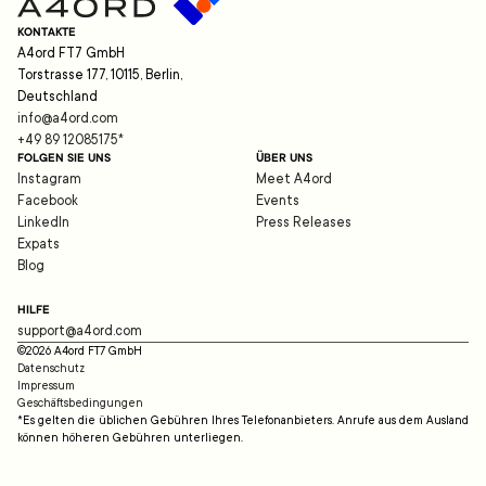
KONTAKTE
A4ord FT7 GmbH
Torstrasse 177, 10115, Berlin,
Deutschland
info@a4ord.com
+49 89 12085175
*
FOLGEN SIE UNS
ÜBER UNS
Instagram
Meet A4ord
Facebook
Events
LinkedIn
Press Releases
Expats
Blog
HILFE
support@a4ord.com
©
2026
A4ord FT7 GmbH
Datenschutz
Impressum
Geschäftsbedingungen
*Es gelten die üblichen Gebühren Ihres Telefonanbieters. Anrufe aus dem Ausland
können höheren Gebühren unterliegen.