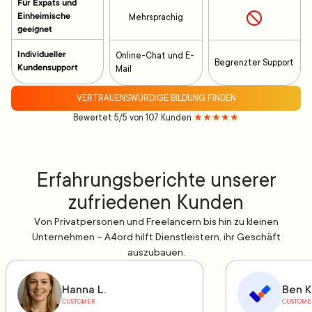
Für Expats und
Einheimische
Mehrsprachig
geeignet
Individueller
Online-Chat und E-
Begrenzter Support
Kundensupport
Mail
VERTRAUENSWÜRDIGE BILDUNG FINDEN
Bewertet 5/5 von 107 Kunden
★★★★★
Erfahrungsberichte unserer
zufriedenen Kunden
Von Privatpersonen und Freelancern bis hin zu kleinen
Unternehmen – A4ord hilft Dienstleistern, ihr Geschäft
auszubauen.
Hanna L.
Ben K
CUSTOMER
CUSTOME