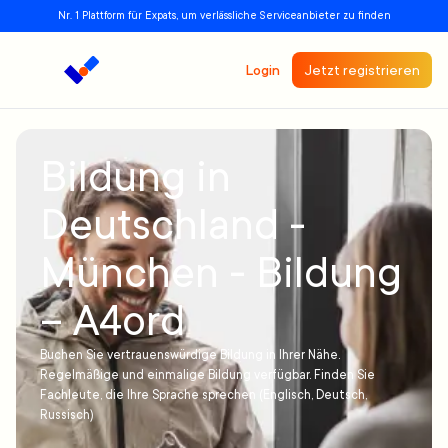
Nr. 1 Plattform für Expats, um verlässliche Serviceanbieter zu finden
Login
Jetzt registrieren
Bildung in
Deutschland -
München - Bildung
– A4ord
Buchen Sie vertrauenswürdige Bildung in Ihrer Nähe.
Regelmäßige und einmalige Bildung verfügbar. Finden Sie
Fachleute, die Ihre Sprache sprechen (Englisch, Deutsch,
Russisch)