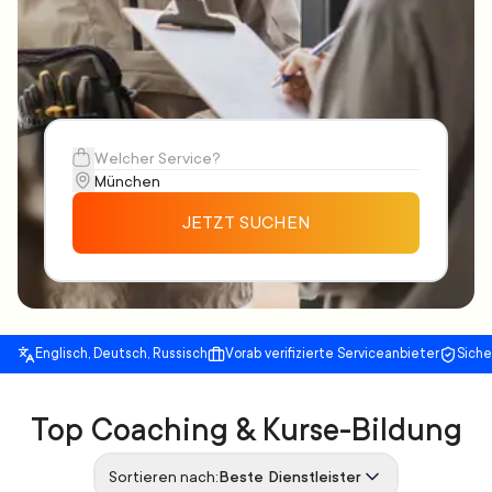
JETZT SUCHEN
Englisch, Deutsch, Russisch
Vorab verifizierte Serviceanbieter
Sich
Top Coaching & Kurse-Bildung
Sortieren nach:
Beste Dienstleister