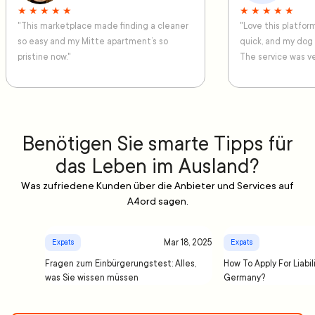
★ ★ ★ ★ ★
★ ★ ★ ★ ★
"This marketplace made finding a cleaner
"Love this platfo
so easy and my Mitte apartment’s so
quick, and my dog
pristine now."
The service was ve
Benötigen Sie smarte Tipps für
das Leben im Ausland?
Was zufriedene Kunden über die Anbieter und Services auf
A4ord sagen.
Mar 18, 2025
Expats
Expats
Fragen zum Einbürgerungstest: Alles,
How To Apply For Liabil
was Sie wissen müssen
Germany?