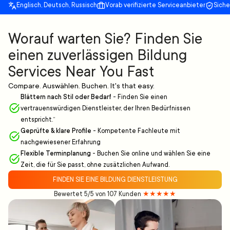
Englisch, Deutsch, Russisch
Vorab verifizierte Serviceanbieter
Sich
Worauf warten Sie? Finden Sie
einen zuverlässigen Bildung
Services Near You Fast
Compare. Auswählen. Buchen. It's that easy.
Blättern nach Stil oder Bedarf
-
Finden Sie einen
vertrauenswürdigen Dienstleister, der Ihren Bedürfnissen
entspricht.“
Geprüfte & klare Profile
-
Kompetente Fachleute mit
nachgewiesener Erfahrung
Flexible Terminplanung
-
Buchen Sie online und wählen Sie eine
Zeit, die für Sie passt, ohne zusätzlichen Aufwand.
FINDEN SIE EINE BILDUNG DIENSTLEISTUNG
Bewertet 5/5 von 107 Kunden
★★★★★