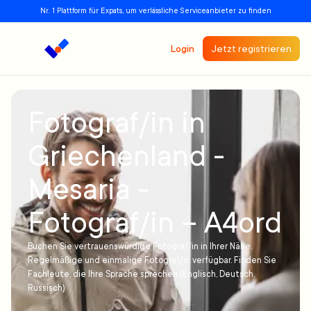
Nr. 1 Plattform für Expats, um verlässliche Serviceanbieter zu finden
Login
Jetzt registrieren
Fotograf/in in
Griechenland -
Mesaria -
Fotograf/in – A4ord
Buchen Sie vertrauenswürdige Fotograf/in in Ihrer Nähe.
Regelmäßige und einmalige Fotograf/in verfügbar. Finden Sie
Fachleute, die Ihre Sprache sprechen (Englisch, Deutsch,
Russisch)