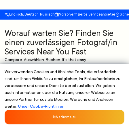
Englisch, Deutsch, Russisch
Vorab verifizierte Serviceanbieter
Sich
Worauf warten Sie? Finden Sie
einen zuverlässigen Fotograf/in
Services Near You Fast
Compare. Auswählen. Buchen. It's that easy.
Blättern nach Stil oder Bedarf
-
Finden Sie einen
Wir verwenden Cookies und ähnliche Tools, die erforderlich
vertrauenswürdigen Dienstleister, der Ihren Bedürfnissen
sind, um Ihnen Einkäufe zu ermöglichen, Ihr Einkaufserlebnis zu
entspricht.“
Geprüfte & klare Profile
-
Kompetente Fachleute mit
verbessern und unsere Dienste bereitzustellen. Wir geben
nachgewiesener Erfahrung
auch Informationen über die Nutzung unserer Webseite an
Flexible Terminplanung
-
Buchen Sie online und wählen Sie eine
unsere Partner für soziale Medien, Werbung und Analysen
Zeit, die für Sie passt, ohne zusätzlichen Aufwand.
weiter.
Unser Cookie-Richtlinien
FINDEN SIE EINE FOTOGRAF/IN DIENSTLEISTUNG
Ich stimme zu
Bewertet 5/5 von 107 Kunden
★★★★★