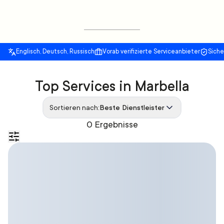
Englisch, Deutsch, Russisch
Vorab verifizierte Serviceanbieter
Sich
Top Services in Marbella
Sortieren nach:
Beste Dienstleister
0 Ergebnisse