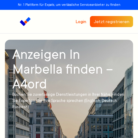
Nr. 1 Plattform für Expats, um verlässliche Serviceanbieter zu finden
Login
Jetzt registrieren
Anzeigen In
Marbella finden –
A4ord
Buchen Sie zuverlässige Dienstleistungen in Ihrer Nähe. Finden
Sie Experten, die Ihre Sprache sprechen (Englisch, Deutsch,
Russisch)