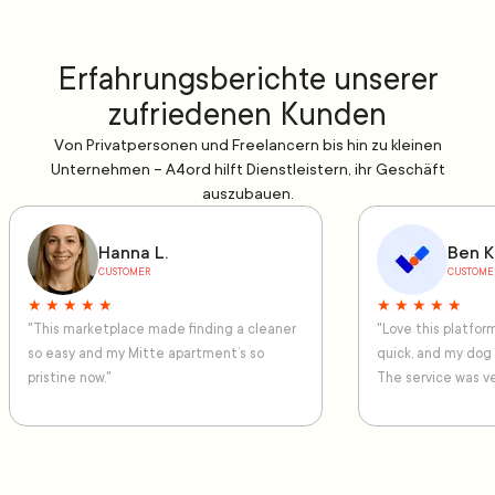
Erfahrungsberichte unserer
zufriedenen Kunden
Von Privatpersonen und Freelancern bis hin zu kleinen
Unternehmen – A4ord hilft Dienstleistern, ihr Geschäft
auszubauen.
Hanna L.
Ben K
CUSTOMER
CUSTOME
★ ★ ★ ★ ★
★ ★ ★ ★ ★
"This marketplace made finding a cleaner
"Love this platfo
so easy and my Mitte apartment’s so
quick, and my dog
pristine now."
The service was ve