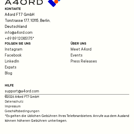
KONTAKTE
A4ord FT7 GmbH
Torstrasse 177, 10115, Berlin,
Deutschland
info@a4ord.com
+49 89 12085175
*
FOLGEN SIE UNS
ÜBER UNS
Instagram
Meet A4ord
Facebook
Events
LinkedIn
Press Releases
Expats
Blog
HILFE
support@a4ord.com
©
2026
A4ord FT7 GmbH
Datenschutz
Impressum
Geschäftsbedingungen
*Es gelten die üblichen Gebühren Ihres Telefonanbieters. Anrufe aus dem Ausland
können höheren Gebühren unterliegen.