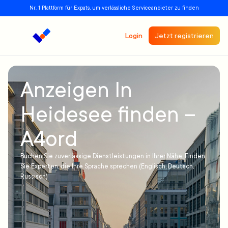
Nr. 1 Plattform für Expats, um verlässliche Serviceanbieter zu finden
Login
Jetzt registrieren
Anzeigen In
Heidesee finden –
A4ord
Buchen Sie zuverlässige Dienstleistungen in Ihrer Nähe. Finden
Sie Experten, die Ihre Sprache sprechen (Englisch, Deutsch,
Russisch)