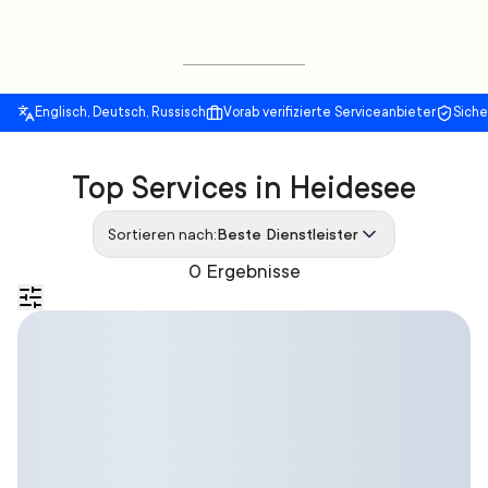
Englisch, Deutsch, Russisch
Vorab verifizierte Serviceanbieter
Sich
Top Services in Heidesee
Sortieren nach:
Beste Dienstleister
0 Ergebnisse