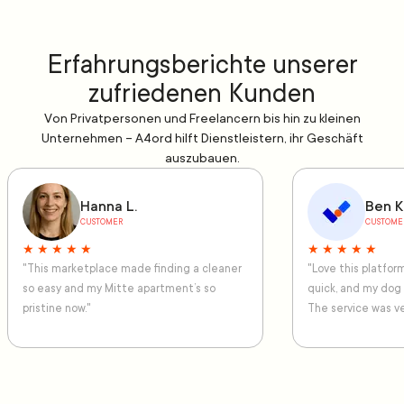
Erfahrungsberichte unserer
zufriedenen Kunden
Von Privatpersonen und Freelancern bis hin zu kleinen
Unternehmen – A4ord hilft Dienstleistern, ihr Geschäft
auszubauen.
Hanna L.
Ben K
CUSTOMER
CUSTOME
★ ★ ★ ★ ★
★ ★ ★ ★ ★
"This marketplace made finding a cleaner
"Love this platfo
so easy and my Mitte apartment’s so
quick, and my dog
pristine now."
The service was ve