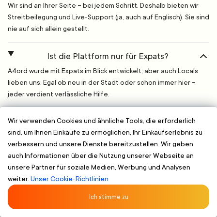
Wir sind an Ihrer Seite – bei jedem Schritt. Deshalb bieten wir
Streitbeilegung und Live-Support (ja, auch auf Englisch). Sie sind
nie auf sich allein gestellt.
Ist die Plattform nur für Expats?
A4ord wurde mit Expats im Blick entwickelt, aber auch Locals
lieben uns. Egal ob neu in der Stadt oder schon immer hier –
jeder verdient verlässliche Hilfe.
Wir verwenden Cookies und ähnliche Tools, die erforderlich
Englisch, Deutsch, Russisch
Vorab verifizierte Serviceanbieter
Sich
sind, um Ihnen Einkäufe zu ermöglichen, Ihr Einkaufserlebnis zu
verbessern und unsere Dienste bereitzustellen. Wir geben
auch Informationen über die Nutzung unserer Webseite an
Worauf warten Sie? Finden Sie
unsere Partner für soziale Medien, Werbung und Analysen
einen zuverlässigen Services
weiter.
Unser Cookie-Richtlinien
Near You Fast
Ich stimme zu
Compare. Auswählen. Buchen. It's that easy.