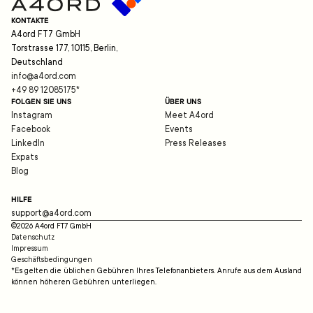
KONTAKTE
A4ord FT7 GmbH
Torstrasse 177, 10115, Berlin,
Deutschland
info@a4ord.com
+49 89 12085175
*
FOLGEN SIE UNS
ÜBER UNS
Instagram
Meet A4ord
Facebook
Events
LinkedIn
Press Releases
Expats
Blog
HILFE
support@a4ord.com
©
2026
A4ord FT7 GmbH
Datenschutz
Impressum
Geschäftsbedingungen
*Es gelten die üblichen Gebühren Ihres Telefonanbieters. Anrufe aus dem Ausland
können höheren Gebühren unterliegen.