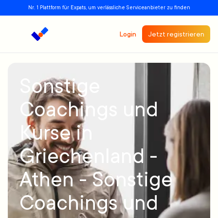
Nr. 1 Plattform für Expats, um verlässliche Serviceanbieter zu finden
Login
Jetzt registrieren
Sonstige
Coachings und
Kurse in
Griechenland -
Athen - Sonstige
Coachings und