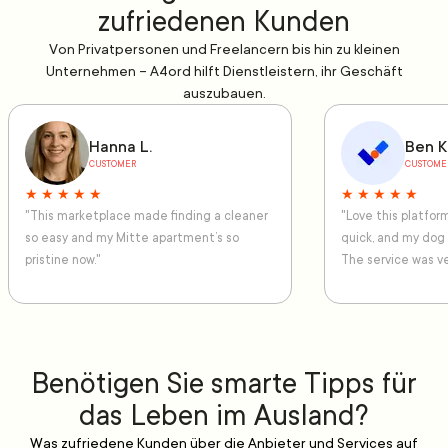
zufriedenen Kunden
Von Privatpersonen und Freelancern bis hin zu kleinen
Unternehmen – A4ord hilft Dienstleistern, ihr Geschäft
auszubauen.
Hanna L.
Ben K
CUSTOMER
CUSTOME
★ ★ ★ ★ ★
★ ★ ★ ★ ★
"This marketplace made finding a cleaner
"Love this platfo
so easy and my Mitte apartment’s so
quick, and my dog
pristine now."
The service was ve
Benötigen Sie smarte Tipps für
das Leben im Ausland?
Was zufriedene Kunden über die Anbieter und Services auf