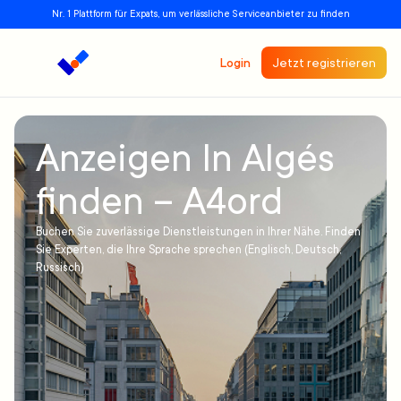
Nr. 1 Plattform für Expats, um verlässliche Serviceanbieter zu finden
Login
Jetzt registrieren
Anzeigen In Algés
finden – A4ord
Buchen Sie zuverlässige Dienstleistungen in Ihrer Nähe. Finden
Sie Experten, die Ihre Sprache sprechen (Englisch, Deutsch,
Russisch)