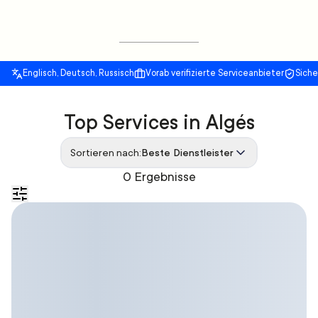
Englisch, Deutsch, Russisch
Vorab verifizierte Serviceanbieter
Sich
Top Services in Algés
Sortieren nach:
Beste Dienstleister
0 Ergebnisse