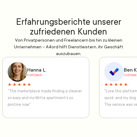
Erfahrungsberichte unserer
zufriedenen Kunden
Von Privatpersonen und Freelancern bis hin zu kleinen
Unternehmen – A4ord hilft Dienstleistern, ihr Geschäft
auszubauen.
Hanna L.
Ben K
CUSTOMER
CUSTOME
★ ★ ★ ★ ★
★ ★ ★ ★ ★
"This marketplace made finding a cleaner
"Love this platfo
so easy and my Mitte apartment’s so
quick, and my dog
pristine now."
The service was ve